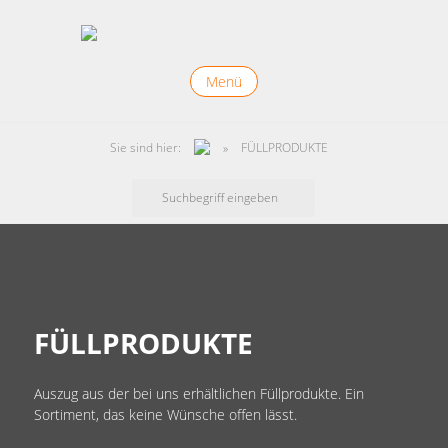
Menü
Sie sind hier:
»
FÜLLPRODUKTE
Search
for:
FÜLLPRODUKTE
Auszug aus der bei uns erhältlichen Füllprodukte. Ein
Sortiment, das keine Wünsche offen lässt.